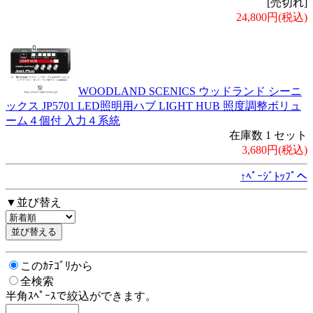
[売切れ]
24,800円(税込)
WOODLAND SCENICS ウッドランド シーニ
ックス JP5701 LED照明用ハブ LIGHT HUB 照度調整ボリュ
ーム４個付 入力４系統
在庫数 1 セット
3,680円(税込)
↑ﾍﾟｰｼﾞﾄｯﾌﾟへ
▼並び替え
このｶﾃｺﾞﾘから
全検索
半角ｽﾍﾟｰｽで絞込ができます。