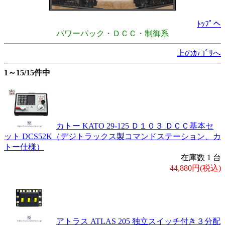
ﾄｯﾌﾟへ
パワーパック・ＤＣＣ・制御系
上のｶﾃｺﾞﾘへ
1～15/15件中
カトー KATO 29-125 Ｄ１０３ ＤＣＣ基本セ
ット DCS52K（デジトラックス製コマンドステーション、カ
トー仕様）
在庫数 1 台
44,880円(税込)
アトラス ATLAS 205 独立スイッチ付き３分配