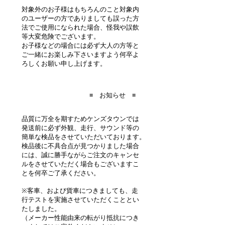
対象外のお子様はもちろんのこと対象内
のユーザーの方でありましても誤った方
法でご使用になられた場合、怪我や誤飲
等大変危険でございます。
お子様などの場合には必ず大人の方等と
ご一緒にお楽しみ下さいますよう何卒よ
ろしくお願い申し上げます。
≡ お知らせ ≡
品質に万全を期すためケンズタウンでは
発送前に必ず外観、走行、サウンド等の
簡単な検品をさせていただいております。
検品後に不具合点が見つかりました場合
には、誠に勝手ながらご注文のキャンセ
ルをさせていただく場合もございますこ
とを何卒ご了承ください。
※客車、および貨車につきましても、走
行テストを実施させていただくこととい
たしました。
（メーカー性能由来の転がり抵抗につき