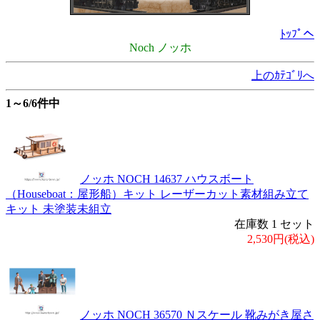
ﾄｯﾌﾟへ
Noch ノッホ
上のｶﾃｺﾞﾘへ
1～6/6件中
ノッホ NOCH 14637 ハウスボート
（Houseboat：屋形船）キット レーザーカット素材組み立て
キット 未塗装未組立
在庫数 1 セット
2,530円(税込)
ノッホ NOCH 36570 Ｎスケール 靴みがき屋さ