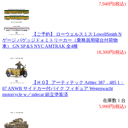
7,940円(税込)
【ご予約】 ローウェルスミス LowellSmith N
ゲージ バゲッジドォミトリーカー（乗務員用寝台付荷物
車） GN SP＆S NYC AMTRAK 全4種
18,300円(税込)
【ＨＯ】 アーティテック Artitec 387．485 1：
87 ANWB サイドカー付バイク フィギュア Wegenwacht
motorcycle w／sidecar 組立塗装済
在庫数 1 台
5,990円(税込)