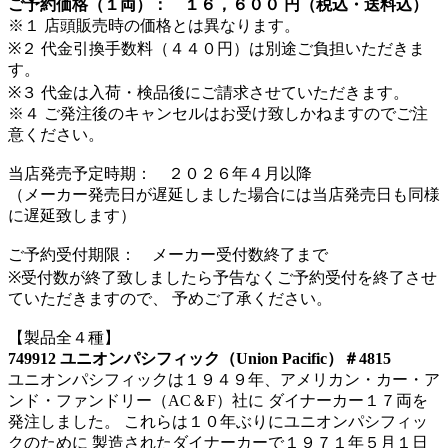
ご予約価格（１両）： １６，６００ 円（税込・送料込）
※１ 店頭販売時の価格とは異なります。
※２ 代金引換手数料（４４０円）は別途ご負担いただきま
す。
※３ 代金は入荷・検品後にご請求させていただきます。
※４ ご発注後のキャンセルはお受け致しかねますのでご注
意ください。
当店発売予定時期： ２０２６年４月以降
（メーカー発売日が遅延しました場合には当店発売日も同様
に遅延致します）
ご予約受付期限： メーカー受付数終了まで
※受付数が終了致しましたら予告なくご予約受付を終了させ
ていただきますので、 予めご了承ください。
【製品全４種】
749912 ユニオンパシフィック（Union Pacific）＃4815
ユニオンパシフィックは１９４９年、アメリカン・カー・ア
ンド・ファンドリー（AC＆F）社に ダイナーカー１７両を
発注しました。 これらは１０年ぶりにユニオンパシフィッ
クのために 製造されたダイナーカーで１９７１年５月１日