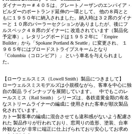
ダイナーカー＃４０５は、グレートノーザンのエンパイア・
ビルダーのポートランド延伸の一環として、 他の８両とと
もに１９５０年に納入されました。納入時は３２席のダイナ
ーと １０席のパーラーセクションがありましたが、後にフ
ルスペック４８席のダイナーに 改造されています（製品化
予定車）。レタリングボードは１９５２年に 「Empire
Builder」から「Spokane Portland & Seattle」に変更され、 １
９６５年にはブロードストライプスキームとなり
「Columbia（コロンビア）」 という車名を与えられまし
た。
【ローウェルスミス（Lowell Smith）製品につきまして】
ローウェルスミスモデルズは小規模ながら、客車を中心に独
自の製品 ラインナップを展開しています。 中でもこのレ
ールスミス（Rail Smith） シリーズは、各鉄道黄金期の有名
なストリームライナーの編成に 使用された客車が順次製品
化されています。
カトー製客車の編成に混合させても違和感がないよう配慮さ
れた 製品作りが行われており、窓周りの造形、塗装、台車
外観などが 非常に端正に仕上げられており安心してお求め