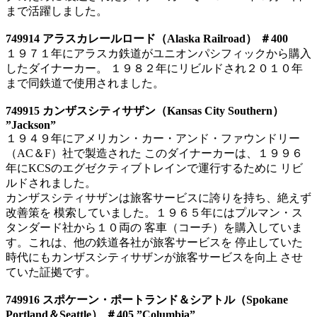
まで活躍しました。
749914 アラスカレールロード（Alaska Railroad） ＃400
１９７１年にアラスカ鉄道がユニオンパシフィックから購入
したダイナーカー。 １９８２年にリビルドされ２０１０年
まで同鉄道で使用されました。
749915 カンザスシティサザン（Kansas City Southern）
”Jackson”
１９４９年にアメリカン・カー・アンド・ファウンドリー
（AC＆F）社で製造された このダイナーカーは、１９９６
年にKCSのエグゼクティブトレインで運行するために リビ
ルドされました。
カンザスシティサザンは旅客サービスに誇りを持ち、絶えず
改善策を 模索していました。１９６５年にはプルマン・ス
タンダード社から１０両の 客車（コーチ）を購入していま
す。これは、他の鉄道各社が旅客サービスを 停止していた
時代にもカンザスシティサザンが旅客サービスを向上 させ
ていた証拠です。
749916 スポケーン・ポートランド＆シアトル（Spokane
Portland＆Seattle） ＃405 ”Columbia”