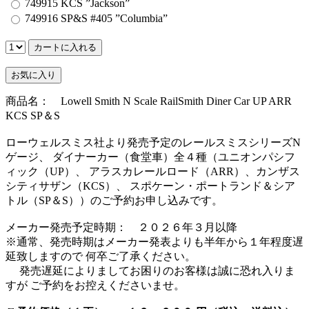
749915 KCS ”Jackson”
749916 SP&S #405 ”Columbia”
商品名： Lowell Smith N Scale RailSmith Diner Car UP ARR
KCS SP＆S
ローウェルスミス社より発売予定のレールスミスシリーズN
ゲージ、 ダイナーカー（食堂車）全４種（ユニオンパシフ
ィック（UP）、 アラスカレールロード（ARR）、カンザス
シティサザン（KCS）、 スポケーン・ポートランド＆シア
トル（SP＆S））のご予約お申し込みです。
メーカー発売予定時期： ２０２６年３月以降
※通常、発売時期はメーカー発表よりも半年から１年程度遅
延致しますので 何卒ご了承ください。
発売遅延によりましてお困りのお客様は誠に恐れ入りま
すが ご予約をお控えくださいませ。