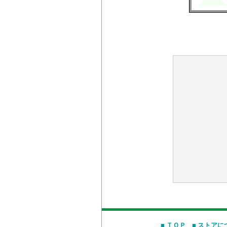
■ ＴＯＰ
■ ストアに