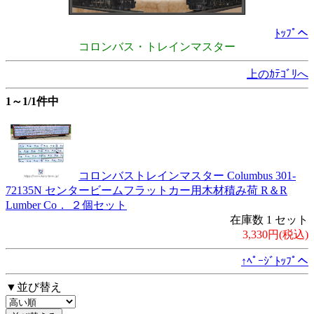
ﾄｯﾌﾟへ
コロンバス・トレインマスター
上のｶﾃｺﾞﾘへ
1～1/1件中
コロンバストレインマスター Columbus 301-
72135N センタービームフラットカー用木材積み荷 R＆R
Lumber Co． ２個セット
在庫数 1 セット
3,330円(税込)
↑ﾍﾟｰｼﾞﾄｯﾌﾟへ
▼並び替え